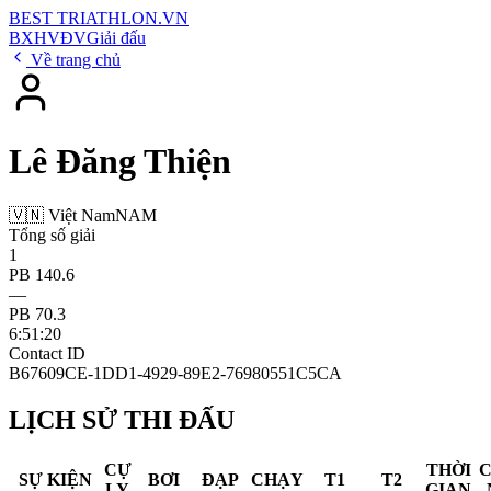
BEST
TRIATHLON
.VN
BXH
VĐV
Giải đấu
Về trang chủ
Lê Đăng Thiện
🇻🇳 Việt Nam
NAM
Tổng số giải
1
PB 140.6
—
PB 70.3
6:51:20
Contact ID
B67609CE-1DD1-4929-89E2-76980551C5CA
LỊCH SỬ THI ĐẤU
CỰ
THỜI
SỰ KIỆN
BƠI
ĐẠP
CHẠY
T1
T2
LY
GIAN