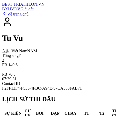
BEST
TRIATHLON
.VN
BXH
VĐV
Giải đấu
Về trang chủ
Tu Vu
🇻🇳 Việt Nam
NAM
Tổng số giải
2
PB 140.6
—
PB 70.3
07:39:31
Contact ID
F2FF13F4-F535-4FBC-A94E-57CA383FAB71
LỊCH SỬ THI ĐẤU
CỰ
T
SỰ KIỆN
BƠI
ĐẠP
CHẠY
T1
T2
LY
G