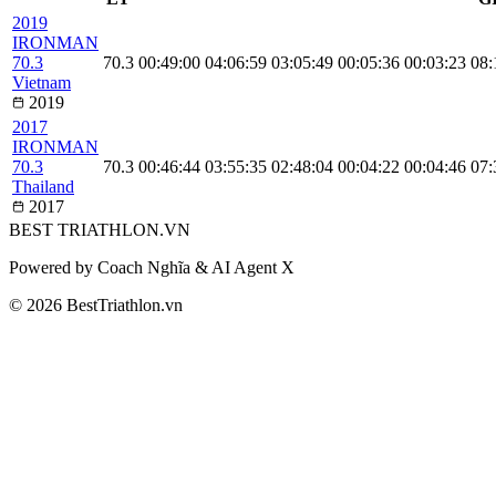
2019
IRONMAN
70.3
70.3
00:49:00
04:06:59
03:05:49
00:05:36
00:03:23
08:
Vietnam
2019
2017
IRONMAN
70.3
70.3
00:46:44
03:55:35
02:48:04
00:04:22
00:04:46
07:
Thailand
2017
BEST
TRIATHLON
.VN
Powered by Coach Nghĩa & AI Agent X
© 2026 BestTriathlon.vn