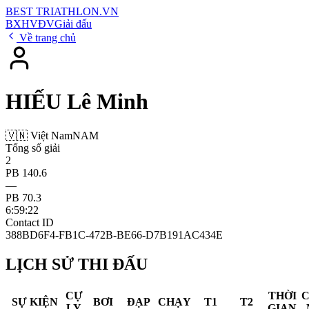
BEST
TRIATHLON
.VN
BXH
VĐV
Giải đấu
Về trang chủ
HIẾU Lê Minh
🇻🇳 Việt Nam
NAM
Tổng số giải
2
PB 140.6
—
PB 70.3
6:59:22
Contact ID
388BD6F4-FB1C-472B-BE66-D7B191AC434E
LỊCH SỬ THI ĐẤU
CỰ
THỜI
SỰ KIỆN
BƠI
ĐẠP
CHẠY
T1
T2
LY
GIAN