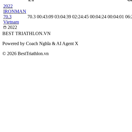
2022
IRONMAN
70.3
70.3
00:43:09
03:04:39
02:24:45
00:04:24
00:04:01
06:
Vietnam
2022
BEST
TRIATHLON
.VN
Powered by Coach Nghĩa & AI Agent X
© 2026 BestTriathlon.vn