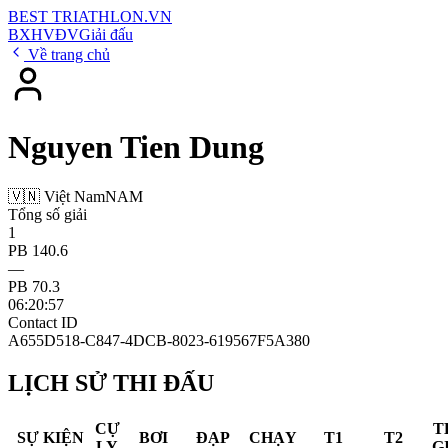
BEST
TRIATHLON
.VN
BXH
VĐV
Giải đấu
Về trang chủ
Nguyen Tien Dung
🇻🇳 Việt Nam
NAM
Tổng số giải
1
PB 140.6
—
PB 70.3
06:20:57
Contact ID
A655D518-C847-4DCB-8023-619567F5A380
LỊCH SỬ THI ĐẤU
CỰ
T
SỰ KIỆN
BƠI
ĐẠP
CHẠY
T1
T2
LY
G