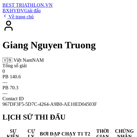
BEST
TRIATHLON
.VN
BXH
VĐV
Giải đấu
Về trang chủ
Giang Nguyen Truong
🇻🇳 Việt Nam
NAM
Tổng số giải
0
PB 140.6
—
PB 70.3
—
Contact ID
967DF3F5-5D7C-4264-A9B0-AE10ED04503F
LỊCH SỬ THI ĐẤU
SỰ
CỰ
THỜI
CHỨNG
BƠI
ĐẠP
CHẠY
T1
T2
KIỆN
LY
GIAN
NHẬN