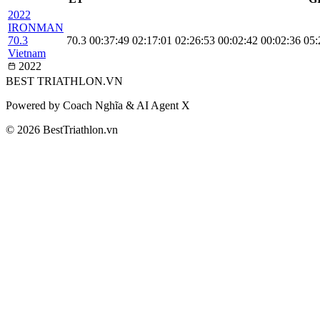
2022
IRONMAN
70.3
70.3
00:37:49
02:17:01
02:26:53
00:02:42
00:02:36
05:
Vietnam
2022
BEST
TRIATHLON
.VN
Powered by Coach Nghĩa & AI Agent X
© 2026 BestTriathlon.vn