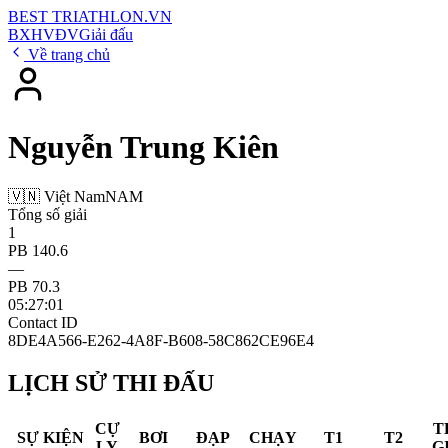
BEST
TRIATHLON
.VN
BXH
VĐV
Giải đấu
Về trang chủ
Nguyễn Trung Kiên
🇻🇳 Việt Nam
NAM
Tổng số giải
1
PB 140.6
—
PB 70.3
05:27:01
Contact ID
8DE4A566-E262-4A8F-B608-58C862CE96E4
LỊCH SỬ THI ĐẤU
CỰ
T
SỰ KIỆN
BƠI
ĐẠP
CHẠY
T1
T2
LY
G