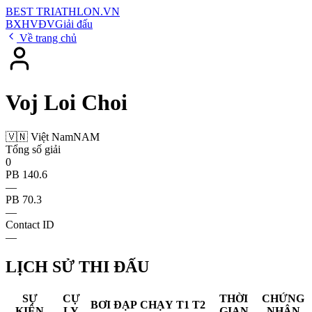
BEST
TRIATHLON
.VN
BXH
VĐV
Giải đấu
Về trang chủ
Voj Loi Choi
🇻🇳 Việt Nam
NAM
Tổng số giải
0
PB 140.6
—
PB 70.3
—
Contact ID
—
LỊCH SỬ THI ĐẤU
SỰ
CỰ
THỜI
CHỨNG
BƠI
ĐẠP
CHẠY
T1
T2
KIỆN
LY
GIAN
NHẬN