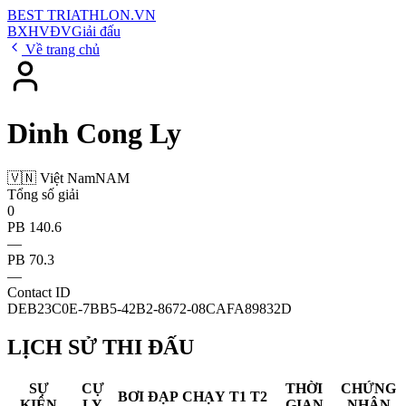
BEST
TRIATHLON
.VN
BXH
VĐV
Giải đấu
Về trang chủ
Dinh Cong Ly
🇻🇳 Việt Nam
NAM
Tổng số giải
0
PB 140.6
—
PB 70.3
—
Contact ID
DEB23C0E-7BB5-42B2-8672-08CAFA89832D
LỊCH SỬ THI ĐẤU
SỰ
CỰ
THỜI
CHỨNG
BƠI
ĐẠP
CHẠY
T1
T2
KIỆN
LY
GIAN
NHẬN