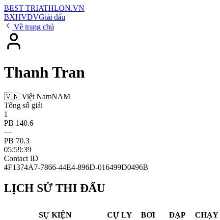
BEST
TRIATHLON
.VN
BXH
VĐV
Giải đấu
Về trang chủ
Thanh Tran
🇻🇳 Việt Nam
NAM
Tổng số giải
1
PB 140.6
—
PB 70.3
05:59:39
Contact ID
4F1374A7-7866-44E4-896D-016499D0496B
LỊCH SỬ THI ĐẤU
SỰ KIỆN
CỰ LY
BƠI
ĐẠP
CHẠY