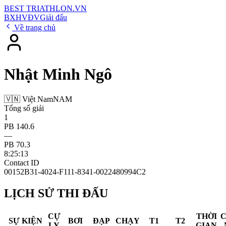
BEST
TRIATHLON
.VN
BXH
VĐV
Giải đấu
Về trang chủ
Nhật Minh Ngô
🇻🇳 Việt Nam
NAM
Tổng số giải
1
PB 140.6
—
PB 70.3
8:25:13
Contact ID
00152B31-4024-F111-8341-0022480994C2
LỊCH SỬ THI ĐẤU
CỰ
THỜI
SỰ KIỆN
BƠI
ĐẠP
CHẠY
T1
T2
LY
GIAN