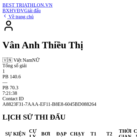
BEST
TRIATHLON
.VN
BXH
VĐV
Giải đấu
Về trang chủ
Vân Anh Thiều Thị
🇻🇳 Việt Nam
NỮ
Tổng số giải
1
PB 140.6
—
PB 70.3
7:21:38
Contact ID
A8823F31-7AAA-EF11-B8E8-6045BD088264
LỊCH SỬ THI ĐẤU
CỰ
THỜI
SỰ KIỆN
BƠI
ĐẠP
CHẠY
T1
T2
LY
GIAN