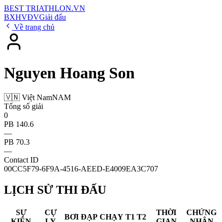
BEST
TRIATHLON
.VN
BXH
VĐV
Giải đấu
Về trang chủ
Nguyen Hoang Son
🇻🇳 Việt Nam
NAM
Tổng số giải
0
PB 140.6
—
PB 70.3
—
Contact ID
00CC5F79-6F9A-4516-AEED-E4009EA3C707
LỊCH SỬ THI ĐẤU
SỰ
CỰ
THỜI
CHỨNG
BƠI
ĐẠP
CHẠY
T1
T2
KIỆN
LY
GIAN
NHẬN