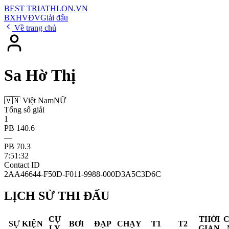
BEST
TRIATHLON
.VN
BXH
VĐV
Giải đấu
Về trang chủ
Sa Hờ Thị
🇻🇳 Việt Nam
NỮ
Tổng số giải
1
PB 140.6
—
PB 70.3
7:51:32
Contact ID
2AA46644-F50D-F011-9988-000D3A5C3D6C
LỊCH SỬ THI ĐẤU
CỰ
THỜI
SỰ KIỆN
BƠI
ĐẠP
CHẠY
T1
T2
LY
GIAN