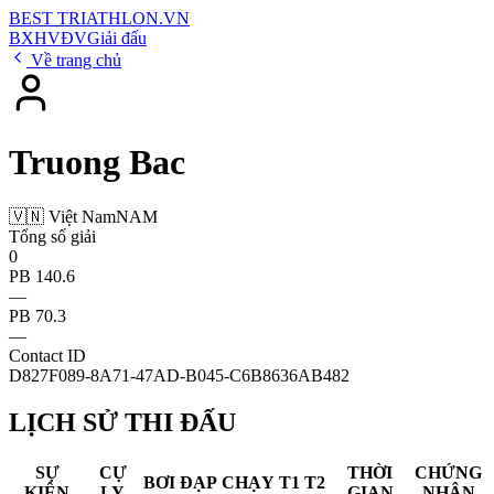
BEST
TRIATHLON
.VN
BXH
VĐV
Giải đấu
Về trang chủ
Truong Bac
🇻🇳 Việt Nam
NAM
Tổng số giải
0
PB 140.6
—
PB 70.3
—
Contact ID
D827F089-8A71-47AD-B045-C6B8636AB482
LỊCH SỬ THI ĐẤU
SỰ
CỰ
THỜI
CHỨNG
BƠI
ĐẠP
CHẠY
T1
T2
KIỆN
LY
GIAN
NHẬN