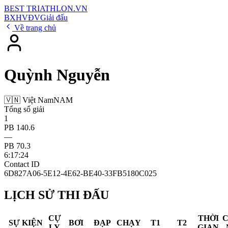
BEST
TRIATHLON
.VN
BXH
VĐV
Giải đấu
Về trang chủ
Quỳnh Nguyễn
🇻🇳 Việt Nam
NAM
Tổng số giải
1
PB 140.6
—
PB 70.3
6:17:24
Contact ID
6D827A06-5E12-4E62-BE40-33FB5180C025
LỊCH SỬ THI ĐẤU
CỰ
THỜI
SỰ KIỆN
BƠI
ĐẠP
CHẠY
T1
T2
LY
GIAN