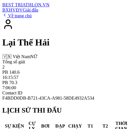
BEST
TRIATHLON
.VN
BXH
VĐV
Giải đấu
Về trang chủ
Lại Thế Hải
🇻🇳 Việt Nam
NỮ
Tổng số giải
2
PB 140.6
16:15:57
PB 70.3
7:06:00
Contact ID
F4BDD0DB-B721-43CA-A981-58DE4932A534
LỊCH SỬ THI ĐẤU
CỰ
THỜI
SỰ KIỆN
BƠI
ĐẠP
CHẠY
T1
T2
LY
GIAN