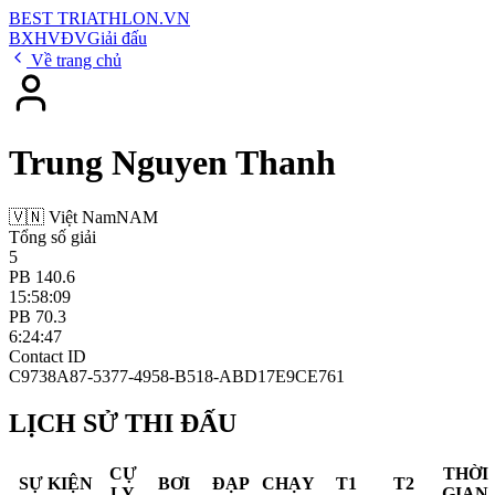
BEST
TRIATHLON
.VN
BXH
VĐV
Giải đấu
Về trang chủ
Trung Nguyen Thanh
🇻🇳 Việt Nam
NAM
Tổng số giải
5
PB 140.6
15:58:09
PB 70.3
6:24:47
Contact ID
C9738A87-5377-4958-B518-ABD17E9CE761
LỊCH SỬ THI ĐẤU
CỰ
THỜI
SỰ KIỆN
BƠI
ĐẠP
CHẠY
T1
T2
LY
GIAN