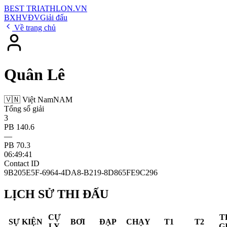
BEST
TRIATHLON
.VN
BXH
VĐV
Giải đấu
Về trang chủ
Quân Lê
🇻🇳 Việt Nam
NAM
Tổng số giải
3
PB 140.6
—
PB 70.3
06:49:41
Contact ID
9B205E5F-6964-4DA8-B219-8D865FE9C296
LỊCH SỬ THI ĐẤU
CỰ
T
SỰ KIỆN
BƠI
ĐẠP
CHẠY
T1
T2
LY
G