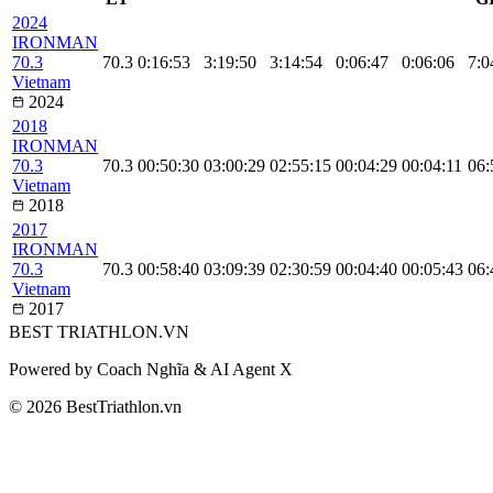
2024
IRONMAN
70.3
70.3
0:16:53
3:19:50
3:14:54
0:06:47
0:06:06
7:0
Vietnam
2024
2018
IRONMAN
70.3
70.3
00:50:30
03:00:29
02:55:15
00:04:29
00:04:11
06:
Vietnam
2018
2017
IRONMAN
70.3
70.3
00:58:40
03:09:39
02:30:59
00:04:40
00:05:43
06:
Vietnam
2017
BEST
TRIATHLON
.VN
Powered by Coach Nghĩa & AI Agent X
© 2026 BestTriathlon.vn