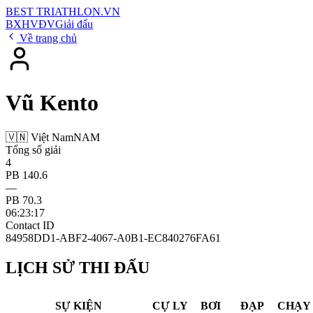
BEST
TRIATHLON
.VN
BXH
VĐV
Giải đấu
Về trang chủ
Vũ Kento
🇻🇳 Việt Nam
NAM
Tổng số giải
4
PB 140.6
—
PB 70.3
06:23:17
Contact ID
84958DD1-ABF2-4067-A0B1-EC840276FA61
LỊCH SỬ THI ĐẤU
SỰ KIỆN
CỰ LY
BƠI
ĐẠP
CHẠY