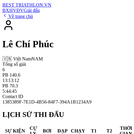
BEST
TRIATHLON
.VN
BXH
VĐV
Giải đấu
Về trang chủ
Lê Chí Phúc
🇻🇳 Việt Nam
NAM
Tổng số giải
6
PB 140.6
13:13:12
PB 70.3
5:44:45
Contact ID
1385389F-7E1D-4B56-84F7-394A1B1234A9
LỊCH SỬ THI ĐẤU
CỰ
THỜI
SỰ KIỆN
BƠI
ĐẠP
CHẠY
T1
T2
LY
GIAN