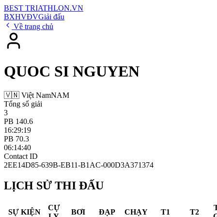
BEST
TRIATHLON
.VN
BXH
VĐV
Giải đấu
Về trang chủ
QUOC SI NGUYEN
🇻🇳 Việt Nam
NAM
Tổng số giải
3
PB 140.6
16:29:19
PB 70.3
06:14:40
Contact ID
2EE14D85-639B-EB11-B1AC-000D3A371374
LỊCH SỬ THI ĐẤU
CỰ
SỰ KIỆN
BƠI
ĐẠP
CHẠY
T1
T2
LY