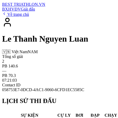
BEST
TRIATHLON
.VN
BXH
VĐV
Giải đấu
Về trang chủ
Le Thanh Nguyen Luan
🇻🇳 Việt Nam
NAM
Tổng số giải
2
PB 140.6
—
PB 70.3
07:21:03
Contact ID
058753E7-0DCD-4AC1-9060-6CFD1EC5585C
LỊCH SỬ THI ĐẤU
SỰ KIỆN
CỰ LY
BƠI
ĐẠP
CHẠY