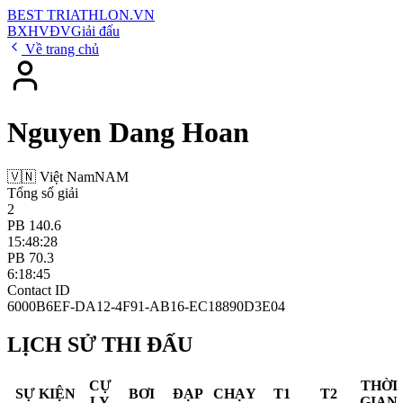
BEST
TRIATHLON
.VN
BXH
VĐV
Giải đấu
Về trang chủ
Nguyen Dang Hoan
🇻🇳 Việt Nam
NAM
Tổng số giải
2
PB 140.6
15:48:28
PB 70.3
6:18:45
Contact ID
6000B6EF-DA12-4F91-AB16-EC18890D3E04
LỊCH SỬ THI ĐẤU
CỰ
THỜI
SỰ KIỆN
BƠI
ĐẠP
CHẠY
T1
T2
LY
GIAN