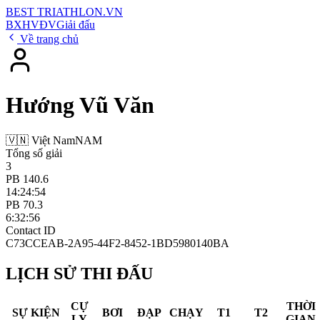
BEST
TRIATHLON
.VN
BXH
VĐV
Giải đấu
Về trang chủ
Hướng Vũ Văn
🇻🇳 Việt Nam
NAM
Tổng số giải
3
PB 140.6
14:24:54
PB 70.3
6:32:56
Contact ID
C73CCEAB-2A95-44F2-8452-1BD5980140BA
LỊCH SỬ THI ĐẤU
CỰ
THỜI
SỰ KIỆN
BƠI
ĐẠP
CHẠY
T1
T2
LY
GIAN