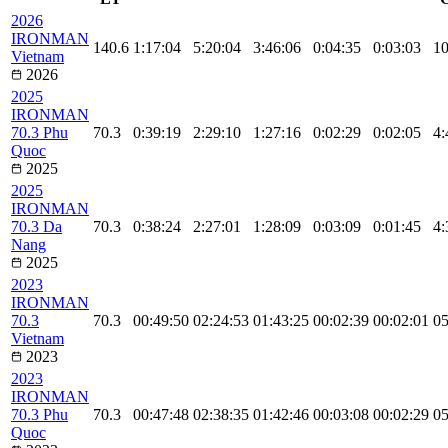
2026
IRONMAN
140.6
1:17:04
5:20:04
3:46:06
0:04:35
0:03:03
10
Vietnam
2026
2025
IRONMAN
70.3 Phu
70.3
0:39:19
2:29:10
1:27:16
0:02:29
0:02:05
4:
Quoc
2025
2025
IRONMAN
70.3 Da
70.3
0:38:24
2:27:01
1:28:09
0:03:09
0:01:45
4:
Nang
2025
2023
IRONMAN
70.3
70.3
00:49:50
02:24:53
01:43:25
00:02:39
00:02:01
05
Vietnam
2023
2023
IRONMAN
70.3 Phu
70.3
00:47:48
02:38:35
01:42:46
00:03:08
00:02:29
05
Quoc