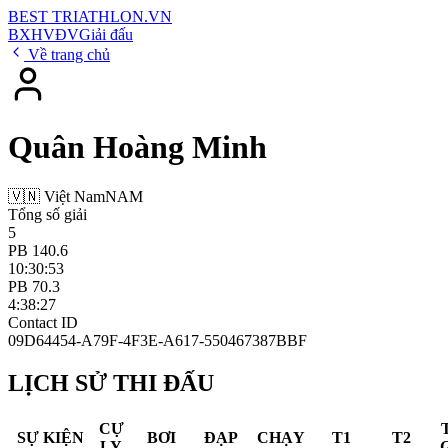
BEST
TRIATHLON
.VN
BXH
VĐV
Giải đấu
Về trang chủ
Quân Hoàng Minh
🇻🇳 Việt Nam
NAM
Tổng số giải
5
PB 140.6
10:30:53
PB 70.3
4:38:27
Contact ID
09D64454-A79F-4F3E-A617-550467387BBF
LỊCH SỬ THI ĐẤU
CỰ
SỰ KIỆN
BƠI
ĐẠP
CHẠY
T1
T2
LY